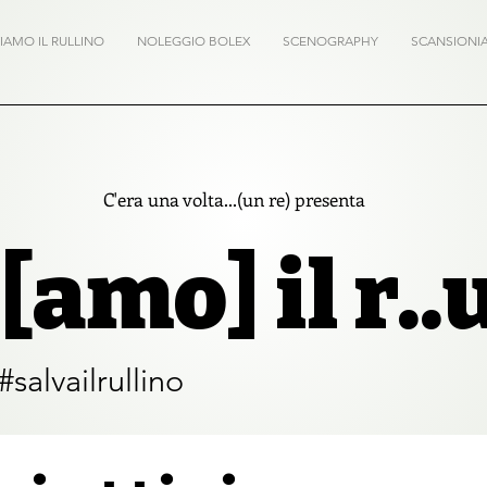
IAMO IL RULLINO
NOLEGGIO BOLEX
SCENOGRAPHY
SCANSIONI
C'era una volta...(un re) presenta
[amo] il r..
salvailrullino