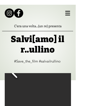
C'era una volta...(un re) presenta
Salvi[amo] il
r..ullino
#Save_the_film #salvailrullino